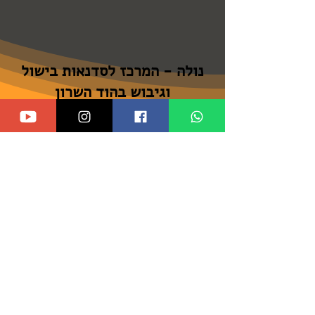
נולה - המרכז לסדנאות בישול
וגיבוש בהוד השרון
הכתובת: הרב רפאל ביטון 8 הוד
השרון, ישראל
טלפון:
074-7702750
מייל:
info@noolafood.com
המקום נגיש לנכים ובעלי
מוגבלויות.