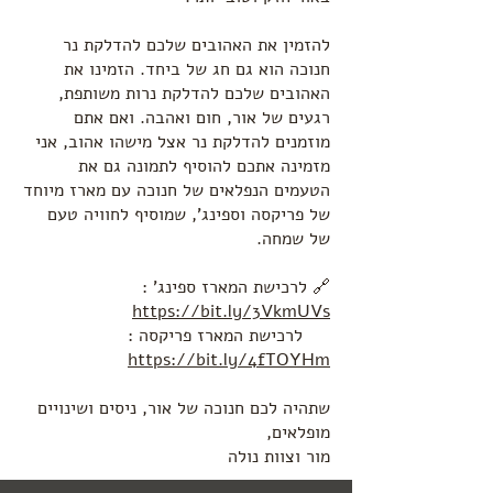
להזמין את האהובים שלכם להדלקת נר
חנוכה הוא גם חג של ביחד. הזמינו את
האהובים שלכם להדלקת נרות משותפת,
רגעים של אור, חום ואהבה. ואם אתם
מוזמנים להדלקת נר אצל מישהו אהוב, אני
מזמינה אתכם להוסיף לתמונה גם את
הטעמים הנפלאים של חנוכה עם מארז מיוחד
של פריקסה וספינג’, שמוסיף לחוויה טעם
של שמחה.
🔗 לרכישת המארז ספינג' :
https://bit.ly/3VkmUVs
לרכישת המארז פריקסה :
https://bit.ly/4fTOYHm
שתהיה לכם חנוכה של אור, ניסים ושינויים
מופלאים,
מור וצוות נולה