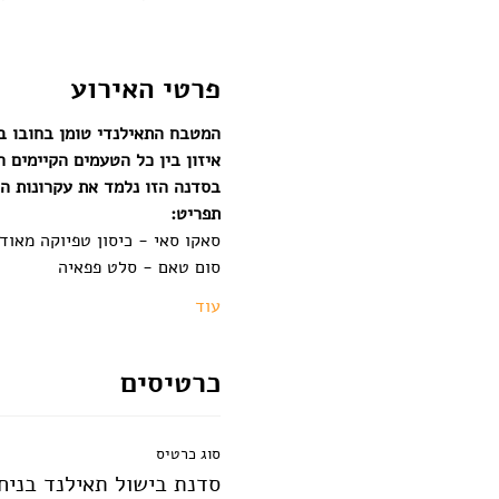
פרטי האירוע
המטבח התאילנדי טומן בחובו בי
איזון בין כל הטעמים הקיימים 
בסדנה הזו נלמד את עקרונות הב
תפריט:
סאקו סאי - כיסון טפיוקה מאוד
סום טאם - סלט פפאיה
עוד
כרטיסים
סוג כרטיס
סדנת בישול תאילנד בניח