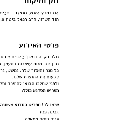
זמן ומיקום
04 במרץ 2024, 17:00 – 20:30
הוד השרון, הרב רפאל ביטון 8, הוד השרון, ישראל
פרטי האירוע
נולה חקרה במשך 3 שנים את סודות הבישול ההודי מהרמה הבסיסית ביותר, הבישול הביתי לרמה המקצועית ביותר.
נכין יחד מנות עשירות בטעמן, נ
כל מנה והאזור שלה. נמשש, נרי
לטעום את התוצרת שלנו.
ולפני שתלכו תבואו להיפרד ותק
תפריט הסדנא כולל:
שימו לב! תפריט הסדנא משתנה 
גבינת פניר
פניר טיקה מסאלה
אורז כמון