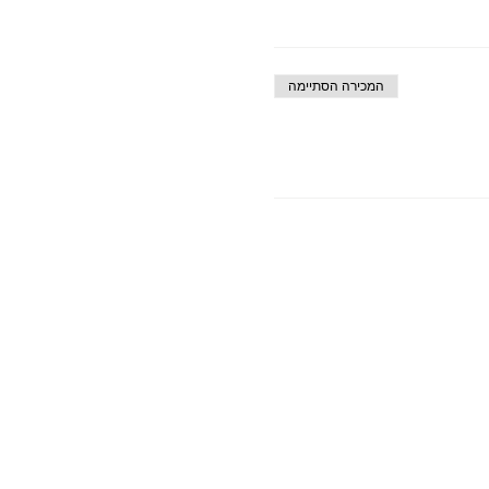
המכירה הסתיימה
צועי אודות הבישול ההודי.